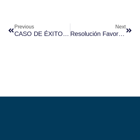
Previous
Next
CASO DE ÉXITO: Resolución FAVORABLE De Autorización De Residencia Temporal
Resolución Favorable: Autorización De Residencia Temporal Por Circunstancias Excepcionales Para La Formación